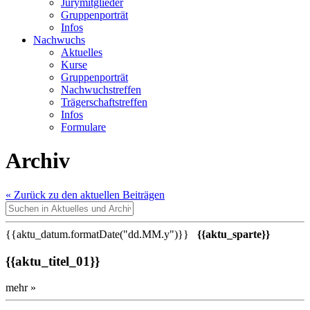
Jurymitglieder
Gruppenporträt
Infos
Nachwuchs
Aktuelles
Kurse
Gruppenporträt
Nachwuchstreffen
Trägerschaftstreffen
Infos
Formulare
Archiv
« Zurück zu den aktuellen Beiträgen
{{aktu_datum.formatDate("dd.MM.y")}}
{{aktu_sparte}}
{{aktu_titel_01}}
mehr »