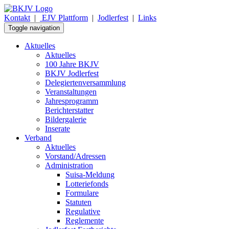
Kontakt
|
EJV Plattform
|
Jodlerfest
|
Links
Toggle navigation
Aktuelles
Aktuelles
100 Jahre BKJV
BKJV Jodlerfest
Delegiertenversammlung
Veranstaltungen
Jahresprogramm
Berichterstatter
Bildergalerie
Inserate
Verband
Aktuelles
Vorstand/Adressen
Administration
Suisa-Meldung
Lotteriefonds
Formulare
Statuten
Regulative
Reglemente