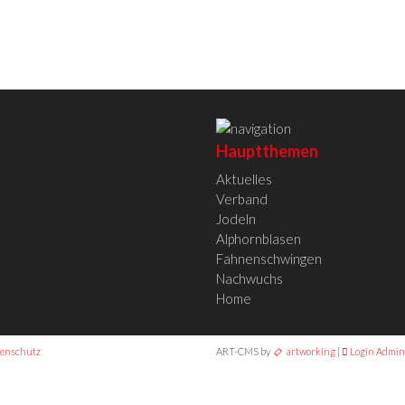
Hauptthemen
Aktuelles
Verband
Jodeln
Alphornblasen
Fahnenschwingen
Nachwuchs
Home
enschutz
ART-CMS by
artworking
|
Login Admini