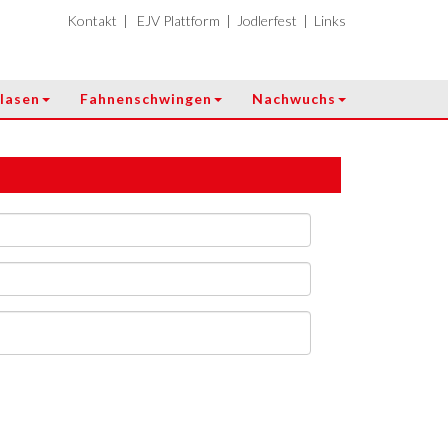
Kontakt
|
EJV Plattform
|
Jodlerfest
|
Links
lasen
Fahnenschwingen
Nachwuchs