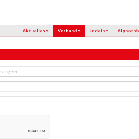
Aktuelles
Verband
Jodeln
Alphornb