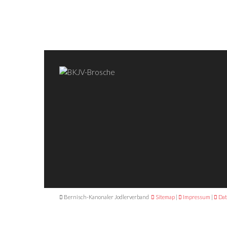
Bernisch-Kanonaler Jodlerverband
Sitemap
|
Impressum
|
Dat