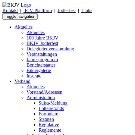
Kontakt
|
EJV Plattform
|
Jodlerfest
|
Links
Toggle navigation
Aktuelles
Aktuelles
100 Jahre BKJV
BKJV Jodlerfest
Delegiertenversammlung
Veranstaltungen
Jahresprogramm
Berichterstatter
Bildergalerie
Inserate
Verband
Aktuelles
Vorstand/Adressen
Administration
Suisa-Meldung
Lotteriefonds
Formulare
Statuten
Regulative
Reglemente