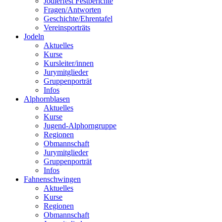
Jodlerfest Festberichte
Fragen/Antworten
Geschichte/Ehrentafel
Vereinsporträts
Jodeln
Aktuelles
Kurse
Kursleiter/innen
Jurymitglieder
Gruppenporträt
Infos
Alphornblasen
Aktuelles
Kurse
Jugend-Alphorngruppe
Regionen
Obmannschaft
Jurymitglieder
Gruppenporträt
Infos
Fahnenschwingen
Aktuelles
Kurse
Regionen
Obmannschaft